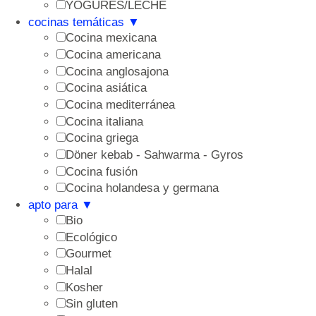
YOGURES/LECHE
cocinas temáticas
▼
Cocina mexicana
Cocina americana
Cocina anglosajona
Cocina asiática
Cocina mediterránea
Cocina italiana
Cocina griega
Döner kebab - Sahwarma - Gyros
Cocina fusión
Cocina holandesa y germana
apto para
▼
Bio
Ecológico
Gourmet
Halal
Kosher
Sin gluten