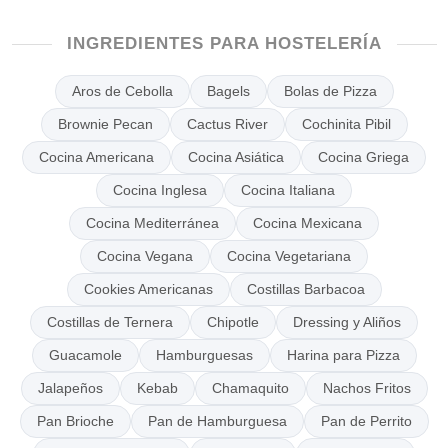
INGREDIENTES PARA HOSTELERÍA
Aros de Cebolla
Bagels
Bolas de Pizza
Brownie Pecan
Cactus River
Cochinita Pibil
Cocina Americana
Cocina Asiática
Cocina Griega
Cocina Inglesa
Cocina Italiana
Cocina Mediterránea
Cocina Mexicana
Cocina Vegana
Cocina Vegetariana
Cookies Americanas
Costillas Barbacoa
Costillas de Ternera
Chipotle
Dressing y Aliños
Guacamole
Hamburguesas
Harina para Pizza
Jalapeños
Kebab
Chamaquito
Nachos Fritos
Pan Brioche
Pan de Hamburguesa
Pan de Perrito