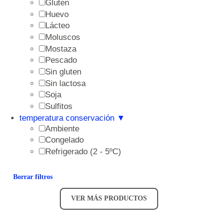
Gluten
Huevo
Lácteo
Moluscos
Mostaza
Pescado
Sin gluten
Sin lactosa
Soja
Sulfitos
temperatura conservación
▼
Ambiente
Congelado
Refrigerado (2 - 5ºC)
Borrar filtros
VER MÁS PRODUCTOS