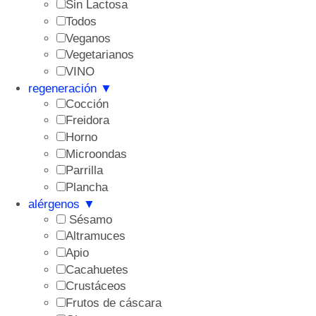
Sin Lactosa
Todos
Veganos
Vegetarianos
VINO
regeneración
▼
Cocción
Freidora
Horno
Microondas
Parrilla
Plancha
alérgenos
▼
Sésamo
Altramuces
Apio
Cacahuetes
Crustáceos
Frutos de cáscara