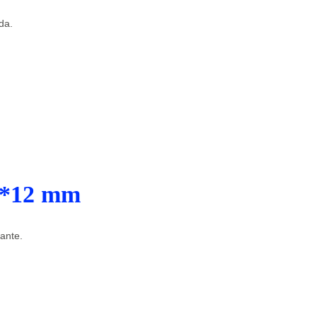
da.
10*12 mm
ante.