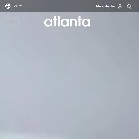
PT
Newsletter
Informamos que os seus dados pessoais serão tratados pela atlanta Restauración Temática S.L., com o
objetivo de lhe enviar a nossa newsletter. Poderá exercer, a qualquer momento, os seus direitos de acesso,
retificação, apagamento, portabilidade e limitação do tratamento através do endereço
dpd@grupoatlanta.es
.
Pode consultar informações adicionais e detalhadas sobre o tratamento dos seus dados na nossa
POLÍTICA
.
DE PRIVACIDADE