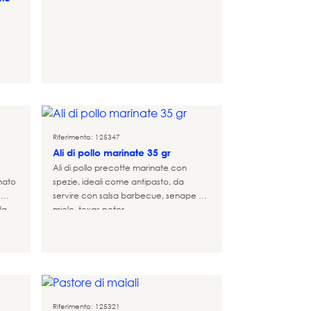
Riferimento: 125347
Ali di pollo marinate 35 gr
Ali di pollo precotte marinate con
mato
spezie, ideali come antipasto, da
e
servire con salsa barbecue, senape al
da
miele, texas peter...
Riferimento: 125321