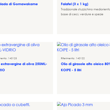
alada di Gomawakame
Falafel (3 x 1 kg)
Tradizionale stuzzichino mediorient
base di ceci, verdure e spezie
imento: 140125
Riferimento: 140122
 extravergine di oliva 250ML-
Olio di girasole alto oleico 80
RIO
KOIPE - 5 litri