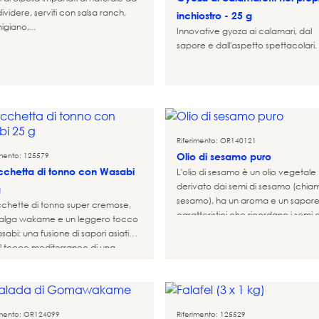
videre, serviti con salsa ranch,
inchiostro - 25 g
giano,...
Innovative gyoza ai calamari, dal
sapore e dall'aspetto spettacolari.
Riferimento: OR140121
imento: 125579
Olio di sesamo puro
cchetta di tonno con Wasabi
L'olio di sesamo è un olio vegetale
derivato dai semi di sesamo (chia
g
sesamo), ha un aroma e un sapor
chette di tonno super cremose,
caratteristici che ricordano i semi 
alga wakame e un leggero tocco
cui è ricavato.
sabi: una fusione di sapori asiatici,
il tocco mediterraneo di una
chetta impanata con PANKO.
 crocchetta pesa 25 g, il che la
e perfetta da gustare in un solo
cone.
imento: OR124099
Riferimento: 125529