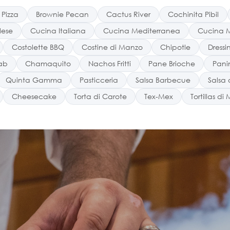
 Pizza
Brownie Pecan
Cactus River
Cochinita Pibil
lese
Cucina Italiana
Cucina Mediterranea
Cucina 
Costolette BBQ
Costine di Manzo
Chipotle
Dressi
ab
Chamaquito
Nachos Fritti
Pane Brioche
Pani
Quinta Gamma
Pasticceria
Salsa Barbecue
Salsa 
Cheesecake
Torta di Carote
Tex-Mex
Tortillas di 