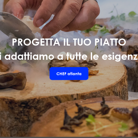
PROGETTA IL TUO PIATTO
i adattiamo a tutte le esigenz
CHEF
atlanta