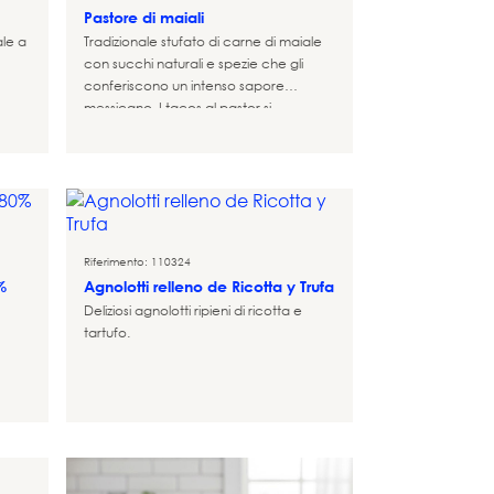
Pastore di maiali
ale a
Tradizionale stufato di carne di maiale
con succhi naturali e spezie che gli
conferiscono un intenso sapore
messicano. I tacos al pastor si
preparano cuocendo lentamente la
carne di maiale su un "trompo"
girevole, in modo che risulti succosa e
tenera.
Riferimento: 110324
%
Agnolotti relleno de Ricotta y Trufa
Deliziosi agnolotti ripieni di ricotta e
tartufo.