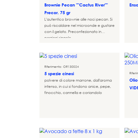
Brownie Pecan ""Cactus River""
Ens
Precor. 75 gr
L'autentico brownie alle noci pecan. Si
può riscaldare nel microonde e gustare
con il gelato. Preconfezionato in
porzioni singole.
Riferimento: OR130024
5 spezie cinesi
Rifer
Olio
polvere di colore marrone, dall'aroma
intenso, in cui si fondono anice, pepe,
VID
finocchio, cannella e coriandolo