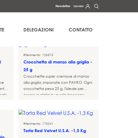
Newsletter
Lavoro
FILTRI
to i Suoi diritti di accesso, rettifica, cancellazione, portabilità e
tra
.
INFORMATIVA SULLA PRIVACY
TE
DELEGAZIONI
CONTATTO
Riferimento: 125575
i
Crocchetta di manzo alla griglia -
25 g
Crocchette super cremose di manzo
sce
alla griglia, impanate con PANKO. Ogni
ante
crocchetta pesa 25 g, l'ideale per
eale
essere gustata in un solo boccone.
Riferimento: 170241
Torta Red Velvet U.S.A. -1,3 Kg
rio