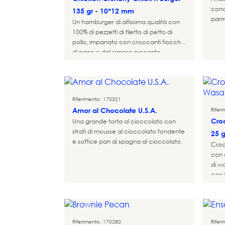
condi
135 gr - 10*12 mm
parmi
Un hamburger di altissima qualità con
100% di pezzetti di filetto di petto di
pollo, impanato con croccanti fiocchi
di pane e dal sapore piccante.
Riferimento: 170321
Amor al Chocolate U.S.A.
Rifer
Cro
Una grande torta al cioccolato con
strati di mousse al cioccolato fondente
25 
e soffice pan di spagna al cioccolato.
Croc
con 
di wa
con 
croc
Ogni
rend
boc
Riferimento: 170280
Rifer