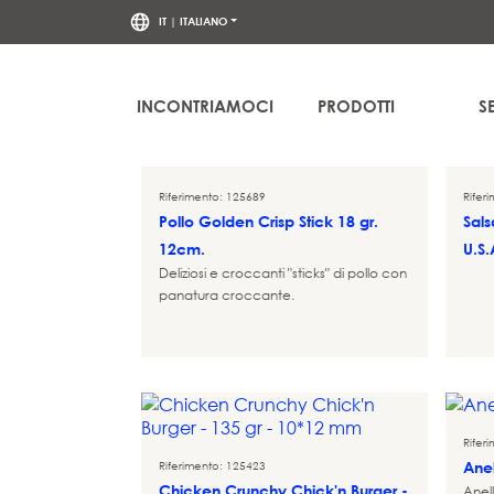
IT
| ITALIANO
La informiamo che i Suoi dati personali saranno trattati da atlanta Resta
limitazione del trattamento scrivendo all'indirizzo
dpd@grupoatlanta.
INCONTRIAMOCI
PRODOTTI
S
Riferimento: 125689
Rifer
Pollo Golden Crisp Stick 18 gr.
Sal
12cm.
U.S.
Deliziosi e croccanti "sticks" di pollo con
panatura croccante.
Rifer
Riferimento: 125423
Anel
Chicken Crunchy Chick'n Burger -
Anell