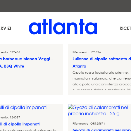
uración Temática S.L. al fine di inviarLe la nostra newsletter. Potrà esercitare in qualsiasi momen
es
. Può consultare informazioni aggiuntive e dettagliate sul trattamento dei suoi dati nella nos
ERVIZI
RICET
imento: 022456
Riferimento: 125636
sa barbecue bianca Veggi -
Julienne di cipolle sottaceto d
A. BBQ White
Atlanta
Cipolla rossa tagliata alla julienne,
marinata in salamoia, che conferi
alla cipolla una consistenza crocc
e un sapore dolce e gradevole, id
per esaltare i sapori di un piatto.
imento: 124037
li di cipolla impanati
Riferimento: OR125574
Gyoza di calamaretti nel prop
i di cipolla impanati al naturale da