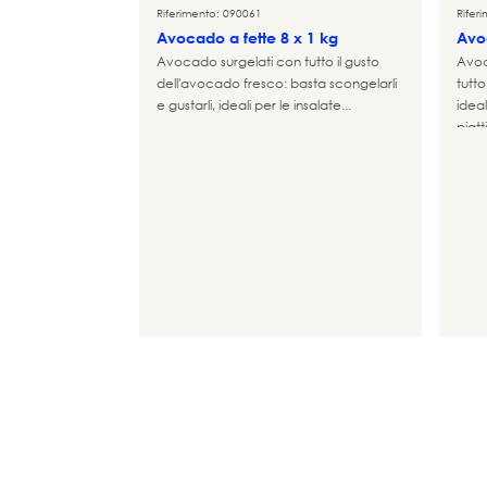
Riferimento: 090061
Rifer
Avocado a fette 8 x 1 kg
Avo
Avocado surgelati con tutto il gusto
Avoc
dell'avocado fresco: basta scongelarli
tutto
e gustarli, ideali per le insalate...
ideal
piatti