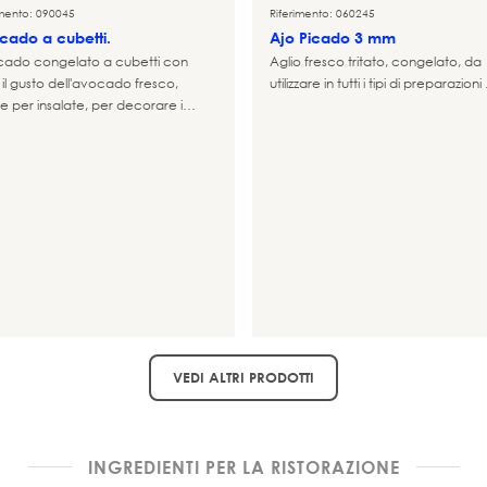
imento: 090045
Riferimento: 060245
cado a cubetti.
Ajo Picado 3 mm
ado congelato a cubetti con
Aglio fresco tritato, congelato, da
 il gusto dell'avocado fresco,
utilizzare in tutti i tipi di preparazioni 
e per insalate, per decorare i
...
VEDI ALTRI PRODOTTI
INGREDIENTI PER LA RISTORAZIONE