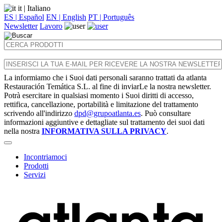
it
| Italiano
ES | Español
EN | English
PT | Português
Newsletter
Lavoro
La informiamo che i Suoi dati personali saranno trattati da atlanta
Restauración Temática S.L. al fine di inviarLe la nostra newsletter.
Potrà esercitare in qualsiasi momento i Suoi diritti di accesso,
rettifica, cancellazione, portabilità e limitazione del trattamento
scrivendo all'indirizzo
dpd@grupoatlanta.es
. Può consultare
informazioni aggiuntive e dettagliate sul trattamento dei suoi dati
nella nostra
INFORMATIVA SULLA PRIVACY
.
Incontriamoci
Prodotti
Servizi