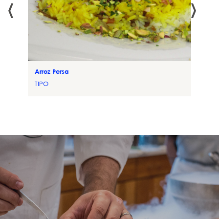
‹
›
Arroz Persa
TIPO