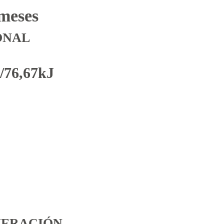
 meses
ONAL
l/76,67kJ
NERACIÓN