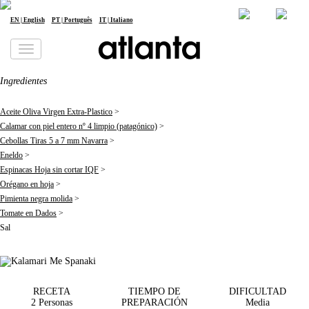
RECETAS
es
| Español
Newsletter
Empleo
EN | English
PT | Português
IT | Italiano
Pescados
Kalamari
Le informamos de que sus datos personales serán tratados por atlanta Restauración Temática S.L., con la finalidad de enviarle
nuestra newsletter. Podrá ejercitar en cualquier momento sus derechos de acceso, rectificación, supresión, portabilidad y
Me Spanaki
limitación del tratamiento en la dirección
dpd@grupoatlanta.es
. Puede consultar información adicional y detallada sobre el
tratamiento de sus datos en nuestra
POLÍTICA DE PRIVACIDAD
.
Ingredientes
Aceite Oliva Virgen Extra-Plastico
>
Calamar con piel entero nº 4 limpio (patagónico)
>
Cebollas Tiras 5 a 7 mm Navarra
>
Eneldo
>
Espinacas Hoja sin cortar IQF
>
Orégano en hoja
>
Pimienta negra molida
>
Tomate en Dados
>
Sal
RECETA
TIEMPO DE
DIFICULTAD
2 Personas
PREPARACIÓN
Media