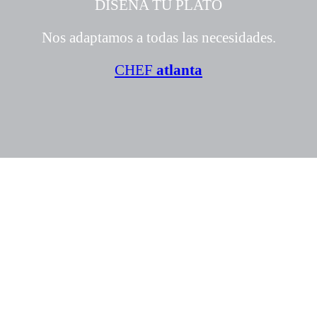
DISEÑA TU PLATO
Nos adaptamos a todas las necesidades.
CHEF
atlanta
POLÍTICA DE PRIVACIDAD
AVISO LEGAL
CONTACTO
ACCIONISTAS
EMPLEADOS
BLOG
EMPLEO