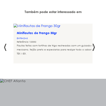
Também pode estar interessado em
Miniflautas de Frango 30gr
ENTRADAS
‹
›
Referência: 125332
amento
Flautas feitas com tortilhas de trigo recheadas com um guisado de frango
mexicano, feijão preto e especiarias para realçar todo o sabor da comida
TEX MEX.