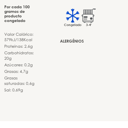
Por cada 100
gramos de
producto
congelado
Congelado
3-4'
Valor Calórico:
579kJ/138Kcal
ALERGÉNIOS
Proteínas: 2,6g
Carbohidratos:
20g
Azúcares: 0,2g
Grasas: 4,7g
Grasas
saturadas: 0,6g
Sal: 0,69g