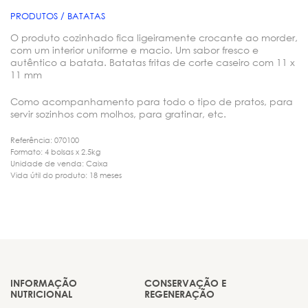
PRODUTOS / BATATAS
O produto cozinhado fica ligeiramente crocante ao morder,
com um interior uniforme e macio. Um sabor fresco e
autêntico a batata. Batatas fritas de corte caseiro com 11 x
11 mm
Como acompanhamento para todo o tipo de pratos, para
servir sozinhos com molhos, para gratinar, etc.
Referência: 070100
Formato: 4 bolsas x 2.5kg
Unidade de venda: Caixa
Vida útil do produto: 18 meses
INFORMAÇÃO
CONSERVAÇÃO E
NUTRICIONAL
REGENERAÇÃO