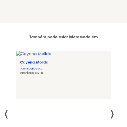
Também pode estar interessado em
Cayena Molida
AZEITE-OLEOS-SAL
Referência: 130145
 e
‹
›