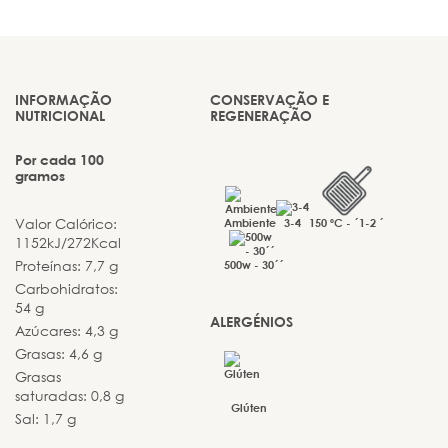
INFORMAÇÃO
CONSERVAÇÃO E
NUTRICIONAL
REGENERAÇÃO
Por cada 100
gramos
Valor Calórico:
Ambiente
3-4
150 ºC - ´1-2 ´
1152kJ/272Kcal
Proteínas: 7,7 g
500w - 30´´
Carbohidratos:
54 g
ALERGÉNIOS
Azúcares: 4,3 g
Grasas: 4,6 g
Grasas
saturadas: 0,8 g
Glúten
Sal: 1,7 g