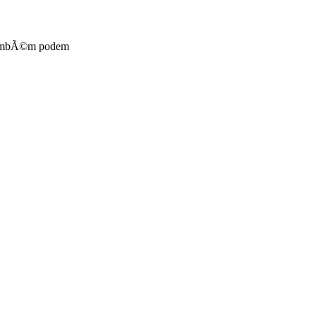
r. TambÃ©m podem