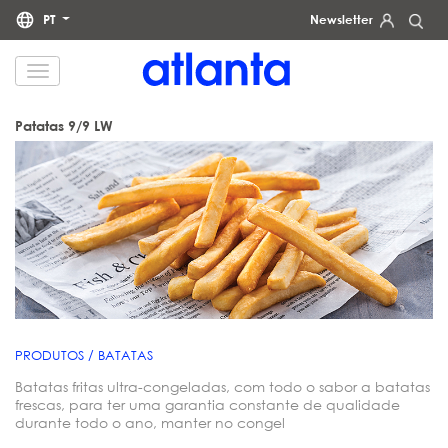
PT
Newsletter
Informamos que os seus dados pessoais serão tratados pela atlanta Restauración Temática S.L., com o
objetivo de lhe enviar a nossa newsletter. Poderá exercer, a qualquer momento, os seus direitos de acesso,
retificação, apagamento, portabilidade e limitação do tratamento através do endereço
dpd@grupoatlanta.es
.
Pode consultar informações adicionais e detalhadas sobre o tratamento dos seus dados na nossa
POLÍTICA
Patatas 9/9 LW
.
DE PRIVACIDADE
PRODUTOS / BATATAS
Batatas fritas ultra-congeladas, com todo o sabor a batatas
frescas, para ter uma garantia constante de qualidade
durante todo o ano, manter no congel