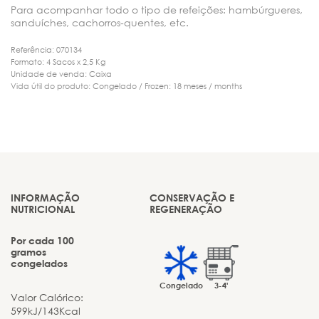
Para acompanhar todo o tipo de refeições: hambúrgueres,
sanduíches, cachorros-quentes, etc.
Referência: 070134
Formato: 4 Sacos x 2,5 Kg
Unidade de venda: Caixa
Vida útil do produto: Congelado / Frozen: 18 meses / months
INFORMAÇÃO
CONSERVAÇÃO E
NUTRICIONAL
REGENERAÇÃO
Por cada 100
gramos
congelados
Congelado
3-4'
Valor Calórico:
599kJ/143Kcal