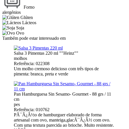
Forno
alergénios
Glúten
Lácteos
Soja
Ovo
Também pode estar interessado em
Salsa 3 Pimentas 220 ml ""Heinz""
molhos
Referência: 022308
Um molho cremoso delicioso com três tipos de
pimenta: branca, preta e verde
Pan Hamburguesa Sin Sesamo- Gourmet - 88 grs / 11
cm
pes
Referência: 010762
PÃ¯Â¿Â½o de hamburguer elaborado de forma
artesanal com ovo, manteiga,glacÃ¯Â¿Â½ com ovo.
Com uma textura parecida ao brioche. Muito resistente.