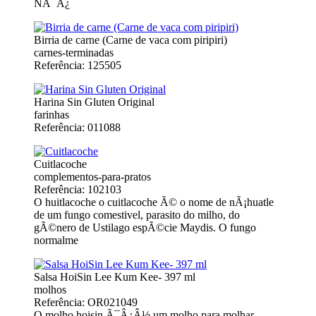
NÃ¯Â¿
Birria de carne (Carne de vaca com piripiri)
carnes-terminadas
Referência: 125505
Harina Sin Gluten Original
farinhas
Referência: 011088
Cuitlacoche
complementos-para-pratos
Referência: 102103
O huitlacoche o cuitlacoche Ã© o nome de nÃ¡huatle
de um fungo comestivel, parasito do milho, do
gÃ©nero de Ustilago espÃ©cie Maydis. O fungo
normalme
Salsa HoiSin Lee Kum Kee- 397 ml
molhos
Referência: OR021049
O molho hoisin Ã¯Â¿Â½ um molho para molhar