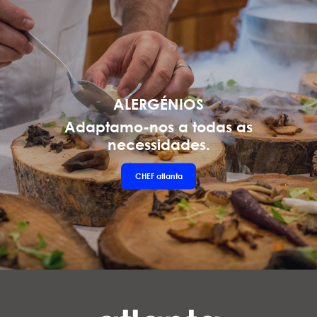
ALERGÉNIOS
Adaptamo-nos a todas as
necessidades.
CHEF
atlanta