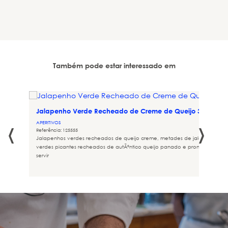
Também pode estar interessado em
Jalapenho Verde Recheado de Creme de Queijo 30gr
‹
›
APERITIVOS
Referência: 125555
o de
Jalapenhos verdes recheados de queijo creme, metades de jalapenhos
verdes picantes recheados de autÃªntico queijo panado e pronto para frita
servir