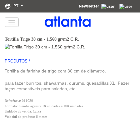
PT
Newsletter
Informamos que os seus dados pessoais serão tratados pela atlanta Restauración Temática S.L.,
com o objetivo de lhe enviar a nossa newsletter. Poderá exercer, a qualquer momento, os seus
direitos de acesso, retificação, apagamento, portabilidade e limitação do tratamento através
do endereço
dpd@grupoatlanta.es
. Pode consultar informações adicionais e detalhadas sobre
o tratamento dos seus dados na nossa
.
POLÍTICA DE PRIVACIDADE
Tortilla Trigo 30 cm - 1.560 gr/m2 C.R.
PRODUTOS /
Tortilha de farinha de trigo com 30 cm de diâmetro.
para fazer burritos, shawarmas, durums, quesadillas XL. Fazer
taças comestíveis para saladas, etc.
Referência: 011039
Formato: 6 embalagens x 18 unidades = 108 unidades.
Unidade de venda: Caixa
Vida útil do produto: 6 meses