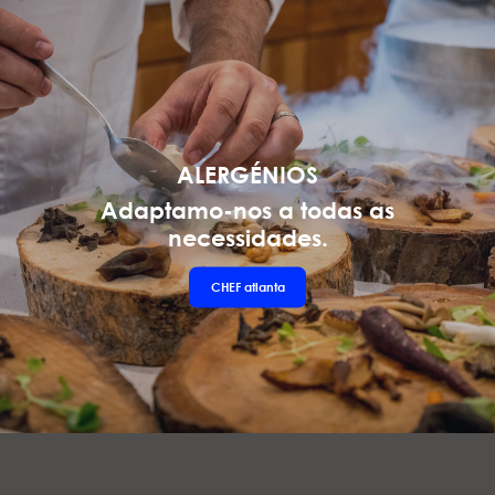
ALERGÉNIOS
Adaptamo-nos a todas as
necessidades.
CHEF
atlanta