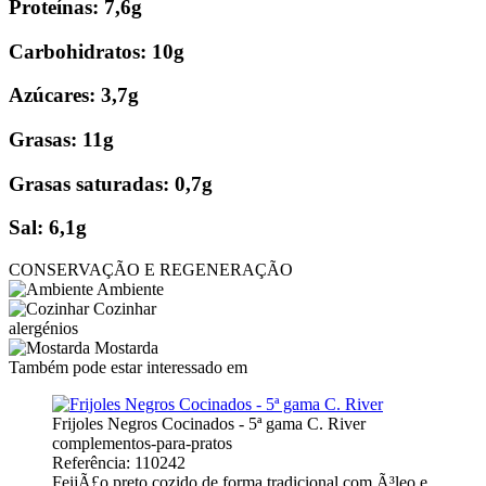
Proteínas: 7,6g
Carbohidratos: 10g
Azúcares: 3,7g
Grasas: 11g
Grasas saturadas: 0,7g
Sal: 6,1g
CONSERVAÇÃO E REGENERAÇÃO
Ambiente
Cozinhar
alergénios
Mostarda
Também pode estar interessado em
Frijoles Negros Cocinados - 5ª gama C. River
complementos-para-pratos
Referência: 110242
FeijÃ£o preto cozido de forma tradicional com Ã³leo e