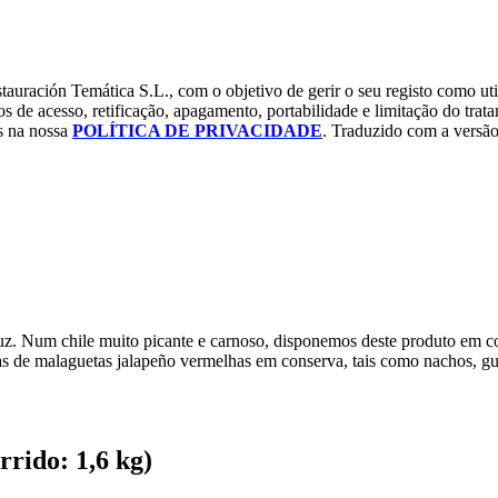
tauración Temática S.L., com o objetivo de gerir o seu registo como uti
os de acesso, retificação, apagamento, portabilidade e limitação do tra
os na nossa
POLÍTICA DE PRIVACIDADE
. Traduzido com a versão
uz. Num chile muito picante e carnoso, disponemos deste produto em co
las de malaguetas jalapeño vermelhas em conserva, tais como nachos, g
rrido: 1,6 kg)