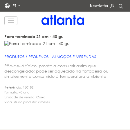
PT
Newsletter
Informamos que os seus dados pessoais serão tratados pela atlanta Restauración Temática S.L., com o
objetivo de lhe enviar a nossa newsletter. Poderá exercer, a qualquer momento, os seus direitos de acesso,
retificação, apagamento, portabilidade e limitação do tratamento através do endereço
dpd@grupoatlanta.es
.
Pode consultar informações adicionais e detalhadas sobre o tratamento dos seus dados na nossa
POLÍTICA
Porra terminada 21 cm - 40 gr.
.
DE PRIVACIDADE
PRODUTOS / PEQUENOS - ALMOÇOS E MERENDAS
Pão-de-ló típico, pronto a consumir assim que
descongelado; pode ser aquecido na torradeira ou
simplesmente consumido à temperatura ambiente
Referência: 160182
Formato: 40 und
Unidade de venda: Caixa
Vida útil do produto: 9 meses