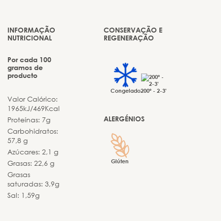
INFORMAÇÃO
CONSERVAÇÃO E
NUTRICIONAL
REGENERAÇÃO
Por cada 100
gramos de
producto
Congelado
200º - 2-3'
Valor Calórico:
1965kJ/469Kcal
ALERGÉNIOS
Proteínas: 7g
Carbohidratos:
57,8 g
Azúcares: 2,1 g
Glúten
Grasas: 22,6 g
Grasas
saturadas: 3,9g
Sal: 1,59g