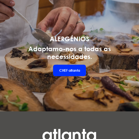
ALERGÉNIOS
Adaptamo-nos a todas as
necessidades.
CHEF
atlanta