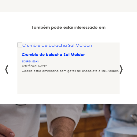
Também pode estar interessado em
a
Crumble de bolacha Sal Maldon
‹
›
SOBREMESAS
Referência: 160212
ra
Cookie estilo americano com gotas de chocolate e sal Maldon.