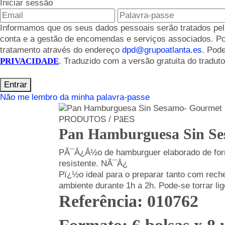
Iniciar sessão
Informamos que os seus dados pessoais serão tratados pela 
conta e a gestão de encomendas e serviços associados. Pode
tratamento através do endereço
dpd@grupoatlanta.es
. Pod
PRIVACIDADE
. Traduzido com a versão gratuita do tradut
Entrar
Não me lembro da minha palavra-passe
PRODUTOS / PãES
Pan Hamburguesa Sin Ses
PÃ¯Â¿Â½o de hamburguer elaborado de form
resistente. NÃ¯Â¿
Pï¿½o ideal para o preparar tanto com rech
ambiente durante 1h a 2h. Pode-se torrar li
Referência: 010762