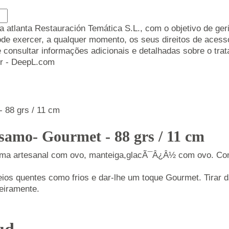
atlanta Restauración Temática S.L., com o objetivo de gerir
 exercer, a qualquer momento, os seus direitos de acesso, 
e consultar informações adicionais e detalhadas sobre o t
or - DeepL.com
amo- Gourmet - 88 grs / 11 cm
a artesanal com ovo, manteiga,glacÃ¯Â¿Â½ com ovo. Com 
eios quentes como frios e dar-lhe um toque Gourmet. Tirar d
geiramente.