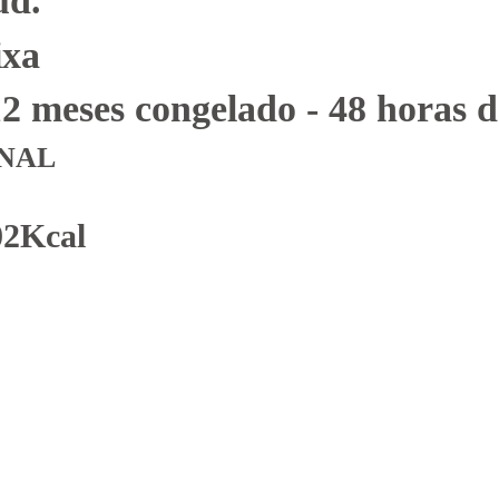
ud.
ixa
12 meses congelado - 48 horas 
NAL
02Kcal