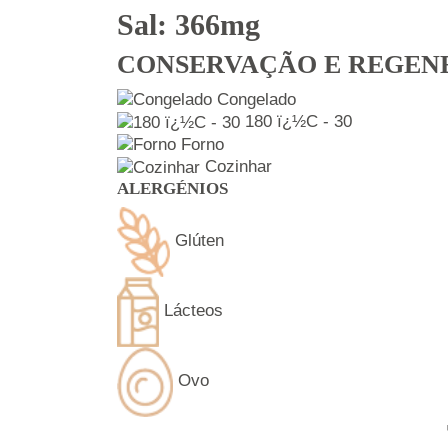
Sal: 366mg
CONSERVAÇÃO E REGE
Congelado
180 ï¿½C - 30
Forno
Cozinhar
ALERGÉNIOS
Glúten
Lácteos
Ovo