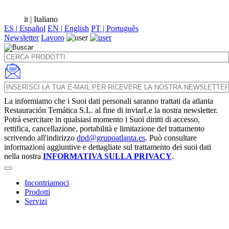
it
| Italiano
ES | Español
EN | English
PT | Português
Newsletter
Lavoro
La informiamo che i Suoi dati personali saranno trattati da atlanta
Restauración Temática S.L. al fine di inviarLe la nostra newsletter.
Potrà esercitare in qualsiasi momento i Suoi diritti di accesso,
rettifica, cancellazione, portabilità e limitazione del trattamento
scrivendo all'indirizzo
dpd@grupoatlanta.es
. Può consultare
informazioni aggiuntive e dettagliate sul trattamento dei suoi dati
nella nostra
INFORMATIVA SULLA PRIVACY
.
Incontriamoci
Prodotti
Servizi