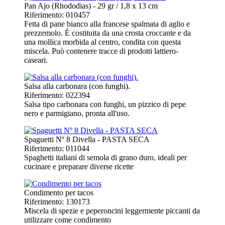
Pan Ajo (Rhododias) - 29 gr / 1,8 x 13 cm
Riferimento: 010457
Fetta di pane bianco alla francese spalmata di aglio e
prezzemolo. È costituita da una crosta croccante e da
una mollica morbida al centro, condita con questa
miscela. Può contenere tracce di prodotti lattiero-
caseari.
Salsa alla carbonara (con funghi).
Riferimento: 022394
Salsa tipo carbonara con funghi, un pizzico di pepe
nero e parmigiano, pronta all'uso.
Spaguetti Nº 8 Divella - PASTA SECA
Riferimento: 011044
Spaghetti italiani di semola di grano duro, ideali per
cucinare e preparare diverse ricette
Condimento per tacos
Riferimento: 130173
Miscela di spezie e peperoncini leggermente piccanti da
utilizzare come condimento