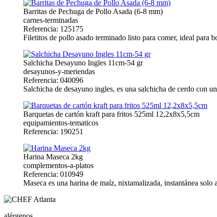
Barritas de Pechuga de Pollo Asada (6-8 mm)
carnes-terminadas
Referencia: 125175
Filetitos de pollo asado terminado listo para comer, ideal para 
Salchicha Desayuno Ingles 11cm-54 gr
desayunos-y-meriendas
Referencia: 040096
Salchicha de desayuno ingles, es una salchicha de cerdo con un
Barquetas de cartón kraft para fritos 525ml 12,2x8x5,5cm
equipamientos-tematicos
Referencia: 190251
Harina Maseca 2kg
complementos-a-platos
Referencia: 010949
Maseca es una harina de maíz, nixtamalizada, instantánea solo ag
alérgenos