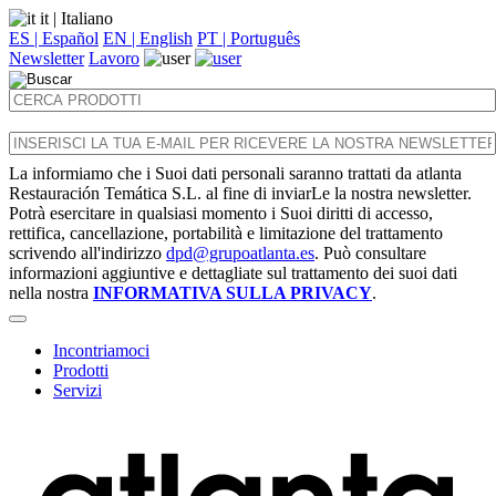
it
| Italiano
ES | Español
EN | English
PT | Português
Newsletter
Lavoro
La informiamo che i Suoi dati personali saranno trattati da atlanta
Restauración Temática S.L. al fine di inviarLe la nostra newsletter.
Potrà esercitare in qualsiasi momento i Suoi diritti di accesso,
rettifica, cancellazione, portabilità e limitazione del trattamento
scrivendo all'indirizzo
dpd@grupoatlanta.es
. Può consultare
informazioni aggiuntive e dettagliate sul trattamento dei suoi dati
nella nostra
INFORMATIVA SULLA PRIVACY
.
Incontriamoci
Prodotti
Servizi