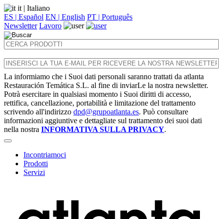
it
| Italiano
ES | Español
EN | English
PT | Português
Newsletter
Lavoro
La informiamo che i Suoi dati personali saranno trattati da atlanta
Restauración Temática S.L. al fine di inviarLe la nostra newsletter.
Potrà esercitare in qualsiasi momento i Suoi diritti di accesso,
rettifica, cancellazione, portabilità e limitazione del trattamento
scrivendo all'indirizzo
dpd@grupoatlanta.es
. Può consultare
informazioni aggiuntive e dettagliate sul trattamento dei suoi dati
nella nostra
INFORMATIVA SULLA PRIVACY
.
Incontriamoci
Prodotti
Servizi