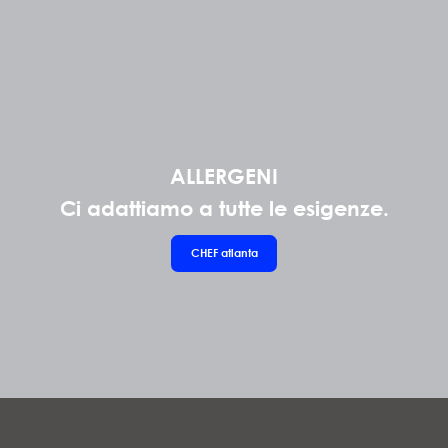
ALLERGENI
Ci adattiamo a tutte le esigenze.
CHEF
atlanta