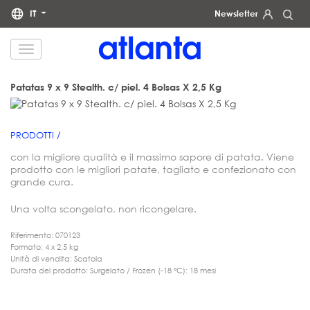
IT
Newsletter
La informiamo che i Suoi dati personali saranno trattati da atlanta Restauración Temática S.L. al fine di inviarLe
la nostra newsletter. Potrà esercitare in qualsiasi momento i Suoi diritti di accesso, rettifica, cancellazione,
portabilità e limitazione del trattamento scrivendo all'indirizzo
dpd@grupoatlanta.es
. Può consultare
informazioni aggiuntive e dettagliate sul trattamento dei suoi dati nella nostra
INFORMATIVA SULLA
Patatas 9 x 9 Stealth. c/ piel. 4 Bolsas X 2,5 Kg
.
PRIVACY
PRODOTTI /
con la migliore qualità e il massimo sapore di patata. Viene
prodotto con le migliori patate, tagliato e confezionato con
grande cura.
Una volta scongelato, non ricongelare.
Riferimento: 070123
Formato: 4 x 2,5 kg
Unità di vendita: Scatola
Durata del prodotto: Surgelato / Frozen (-18 °C): 18 mesi