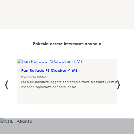
Potreste essere interessati anche a
ancia
Pan Rallado PS Cracker -1 MT
‹
›
Riferimento: 010761
Speciale panatura leggera per rendere molto croccanti i vostri prodotti
lato
impanati, soprattutto per carni, pesce,...
 un