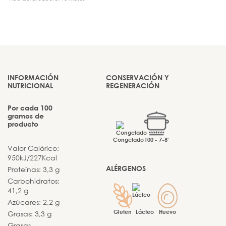
INFORMACIÓN
CONSERVACIÓN Y
NUTRICIONAL
REGENERACIÓN
Por cada 100
gramos de
producto
Congelado
100 - 7-8'
Valor Calórico:
950kJ/227Kcal
ALÉRGENOS
Proteínas: 3,3 g
Carbohidratos:
41,2 g
Azúcares: 2,2 g
Gluten
Lácteo
Huevo
Grasas: 3,3 g
Grasas