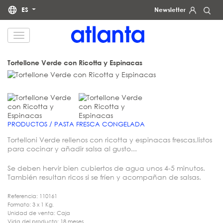
ES
Newsletter
Le informamos de que sus datos personales serán tratados por atlanta Restauración Temática S.L., con la
finalidad de enviarle nuestra newsletter. Podrá ejercitar en cualquier momento sus derechos de acceso,
rectificación, supresión, portabilidad y limitación del tratamiento en la dirección
dpd@grupoatlanta.es
. Puede
consultar información adicional y detallada sobre el tratamiento de sus datos en nuestra
POLÍTICA DE
Tortellone Verde con Ricotta y Espinacas
.
PRIVACIDAD
PRODUCTOS / PASTA FRESCA CONGELADA
Tortelloni Verde rellenos con ricotta y espinacas frescas,listos
para cocinar y añadir salsa al gusto...
Se deben hervir bien cubiertos de agua unos 4-5 minutos.
También resultan ricos si se fríen y acompañan de salsas.
Referencia: 110161
Formato: 3 x 1 Kg.
Unidad de venta: Caja
Vida del producto: 18 meses