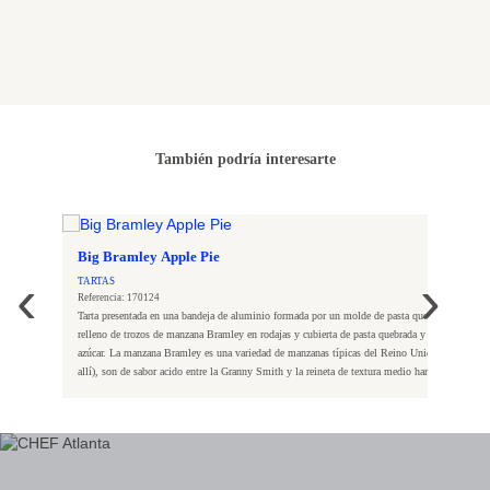
También podría interesarte
Big Bramley Apple Pie
‹
›
TARTAS
Referencia: 170124
Tarta presentada en una bandeja de aluminio formada por un molde de pasta quebrada dulce
relleno de trozos de manzana Bramley en rodajas y cubierta de pasta quebrada y espolvoreada 
azúcar. La manzana Bramley es una variedad de manzanas típicas del Reino Unido, ( Solo cre
allí), son de sabor acido entre la Granny Smith y la reineta de textura medio harinosas, son
ideales para hacer postres.