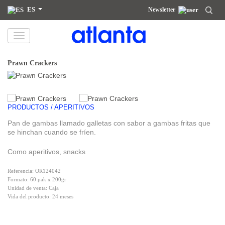
ES
Newsletter
Le informamos de que sus datos personales serán tratados por atlanta Restauración Temática S.L., con la finalidad de
enviarle nuestra newsletter. Podrá ejercitar en cualquier momento sus derechos de acceso, rectificación, supresión,
portabilidad y limitación del tratamiento en la dirección
dpd@grupoatlanta.es
. Puede consultar información adicional y
detallada sobre el tratamiento de sus datos en nuestra
POLÍTICA DE PRIVACIDAD
.
Prawn Crackers
PRODUCTOS / APERITIVOS
Pan de gambas llamado galletas con sabor a gambas fritas que
se hinchan cuando se fríen.
Como aperitivos, snacks
Referencia: OR124042
Formato: 60 pak x 200gr
Unidad de venta: Caja
Vida del producto: 24 meses