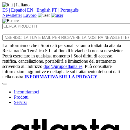
it
| Italiano
ES | Español
EN | English
PT | Português
Newsletter
Lavoro
La informiamo che i Suoi dati personali saranno trattati da atlanta
Restauración Temática S.L. al fine di inviarLe la nostra newsletter.
Potrà esercitare in qualsiasi momento i Suoi diritti di accesso,
rettifica, cancellazione, portabilità e limitazione del trattamento
scrivendo all'indirizzo
dpd@grupoatlanta.es
. Può consultare
informazioni aggiuntive e dettagliate sul trattamento dei suoi dati
nella nostra
INFORMATIVA SULLA PRIVACY
.
Incontriamoci
Prodotti
Servizi