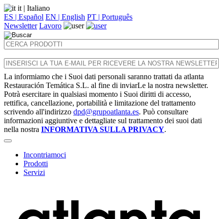
it
| Italiano
ES | Español
EN | English
PT | Português
Newsletter
Lavoro
La informiamo che i Suoi dati personali saranno trattati da atlanta
Restauración Temática S.L. al fine di inviarLe la nostra newsletter.
Potrà esercitare in qualsiasi momento i Suoi diritti di accesso,
rettifica, cancellazione, portabilità e limitazione del trattamento
scrivendo all'indirizzo
dpd@grupoatlanta.es
. Può consultare
informazioni aggiuntive e dettagliate sul trattamento dei suoi dati
nella nostra
INFORMATIVA SULLA PRIVACY
.
Incontriamoci
Prodotti
Servizi