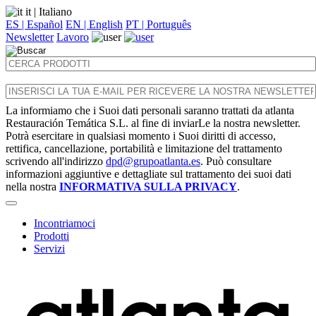
it
| Italiano
ES | Español
EN | English
PT | Português
Newsletter
Lavoro
La informiamo che i Suoi dati personali saranno trattati da atlanta
Restauración Temática S.L. al fine di inviarLe la nostra newsletter.
Potrà esercitare in qualsiasi momento i Suoi diritti di accesso,
rettifica, cancellazione, portabilità e limitazione del trattamento
scrivendo all'indirizzo
dpd@grupoatlanta.es
. Può consultare
informazioni aggiuntive e dettagliate sul trattamento dei suoi dati
nella nostra
INFORMATIVA SULLA PRIVACY
.
Incontriamoci
Prodotti
Servizi