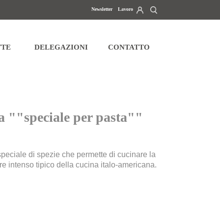
Newsletter
Lavoro
tti di accesso, rettifica, cancellazione, portabilità e limitazione del
RIVACY
.
TTE
DELEGAZIONI
CONTATTO
a ""speciale per pasta""
peciale di spezie che permette di cucinare la
e intenso tipico della cucina italo-americana.