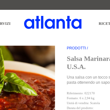
n Temática S.L. al fine di inviarLe la nostra newsletter. Potrà esercitare in qualsiasi momento i Suoi diri
ormazioni aggiuntive e dettagliate sul trattamento dei suoi dati nella nostra
INFORMATIVA SULLA P
RVIZI
RICE
PRODOTTI /
Salsa Marinar
U.S.A.
Una salsa con un tocco s
pasta ottenendo un sapor
Riferimento: 022170
Formato: 6 x 2,94 kg
Unità di vendita: Scatola
Durata del prodotto: