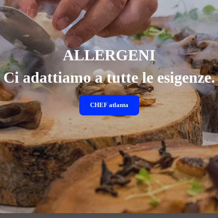
ALLERGENI
Ci adattiamo a tutte le esigenze.
CHEF
atlanta