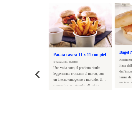
a piccante
Bagel N
Patata casera 11 x 11 con piel
to: 130103
Riferimen
Riferimento: 070100
‹
iccante in polvere
Pane dal
Una volta cotto, il prodotto risulta
dall'imp
leggermente croccante al morso, con
farina di
un interno omogeneo e morbido. Un
un foro a
sapore fresco e genuino di patata.
Leggerme
Patats tagliate a mano, dimensioni 11
x 11 mm