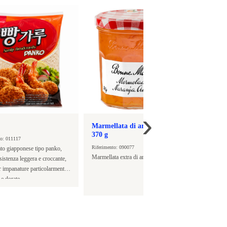
Involti
›
70g
Marmellata di arance amare
Riferimen
370 g
Involtino
to: 011117
Riferimento: 090077
verdure, 
ato giapponese tipo panko,
Marmellata extra di arancia amara
volta fri
sistenza leggera e croccante,
diverse s
r impanature particolarmente
agrodolce
 e dorate.
peperonc