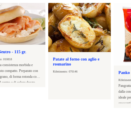
eutro - 115 gr.
Patate al forno con aglio e
to: 010818
rosmarino
la consistenza morbida e
asto compatto. Preparato con
Riferimento: 070146
Panko
 grano, di forma rotonda con
Riferimen
l centro e di colore dorato.
Pangratt
nte dolce.
dalla con
ideale pe
croccanti