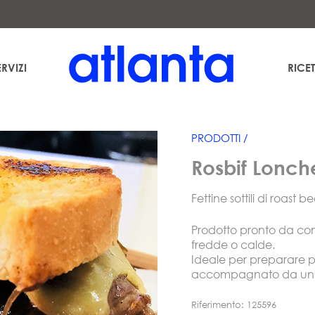
uración Temática S.L. al fine di inviarLe la nostra newsletter. Potrà esercitare in qualsiasi momen
es
. Può consultare informazioni aggiuntive e dettagliate sul trattamento dei suoi dati nella nos
ERVIZI
RICET
PRODOTTI /
Rosbif Lonc
Fettine sottili di roast 
Prodotto pronto da co
fredde o calde.
Ideale per preparare p
accompagnato da un co
Riferimento: 125596