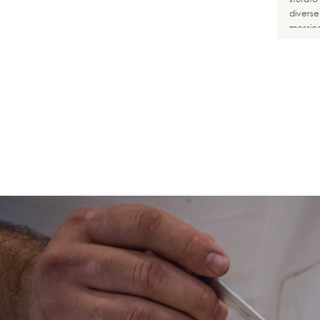
diverse
messic