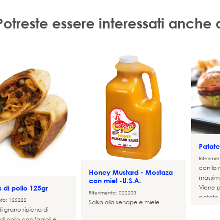
Potreste essere interessati anche 
Patate
Riferime
con la m
Honey Mustard - Mostaza
massimo sapore di pa
con miel -U.S.A.
Viene p
s di pollo 125gr
Riferimento: 022203
patate, 
nto: 125222
Salsa alla senape e miele
confez
 di grano ripiena di
patate 
di pollo con fagioli e