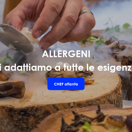
ALLERGENI
i adattiamo a tutte le esigenz
CHEF
atlanta