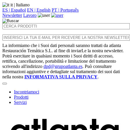
it
| Italiano
ES | Español
EN | English
PT | Português
Newsletter
Lavoro
La informiamo che i Suoi dati personali saranno trattati da atlanta
Restauración Temática S.L. al fine di inviarLe la nostra newsletter.
Potrà esercitare in qualsiasi momento i Suoi diritti di accesso,
rettifica, cancellazione, portabilità e limitazione del trattamento
scrivendo all'indirizzo
dpd@grupoatlanta.es
. Può consultare
informazioni aggiuntive e dettagliate sul trattamento dei suoi dati
nella nostra
INFORMATIVA SULLA PRIVACY
.
Incontriamoci
Prodotti
Servizi