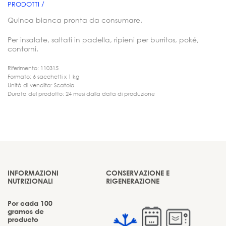
PRODOTTI /
Quinoa bianca pronta da consumare.
Per insalate, saltati in padella, ripieni per burritos, poké,
contorni.
Riferimento: 110315
Formato: 6 sacchetti x 1 kg
Unità di vendita: Scatola
Durata del prodotto: 24 mesi dalla data di produzione
INFORMAZIONI
CONSERVAZIONE E
NUTRIZIONALI
RIGENERAZIONE
Por cada 100
gramos de
producto