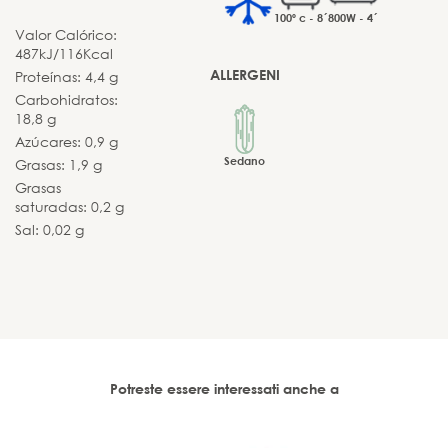
100º c - 8´
800W - 4´
Valor Calórico:
487kJ/116Kcal
ALLERGENI
Proteínas: 4,4 g
Carbohidratos:
18,8 g
Azúcares: 0,9 g
Sedano
Grasas: 1,9 g
Grasas
saturadas: 0,2 g
Sal: 0,02 g
Potreste essere interessati anche a