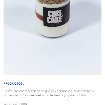
PRODUCTOS /
Postre de crema sabor a queso vegano de anacardos y
almendras con mermelada de fresas y galleta lotus
Referencia: 180104