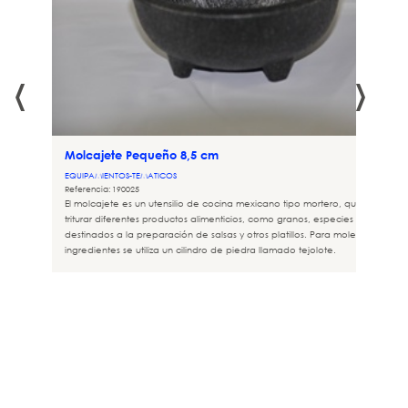
‹
›
Y"
Molcajete Pequeño 8,5 cm
EQUIPAMIENTOS-TEMATICOS
ra
Referencia: 190025
El molcajete es un utensilio de cocina mexicano tipo mortero, que se usa p
triturar diferentes productos alimenticios, como granos, especies y vegetales
destinados a la preparación de salsas y otros platillos. Para moler los
ingredientes se utiliza un cilindro de piedra llamado tejolote.