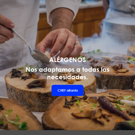
ALÉRGENOS
Nos adaptamos a todas las
necesidades.
CHEF
atlanta