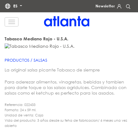
ES
Newsletter
Le informamos de que sus datos personales serán tratados por atlanta Restauración Temática S.L., con la
finalidad de enviarle nuestra newsletter. Podrá ejercitar en cualquier momento sus derechos de acceso,
rectificación, supresión, portabilidad y limitación del tratamiento en la dirección
dpd@grupoatlanta.es
. Puede
consultar información adicional y detallada sobre el tratamiento de sus datos en nuestra
POLÍTICA DE
Tabasco Mediano Rojo - U.S.A.
.
PRIVACIDAD
PRODUCTOS / SALSAS
La original salsa picante Tabasco de siempre
Para aderezar alimentos, vinagretas, bebidas y tambien
para darle toque a las salsas agridulces. Combinado con
salsas como el ketchup es perfecto para los asados.
Referencia: 022433
Formato: 24 x 59 ml.
Unidad de venta: Caja
Vida del producto: 3 años desde su feha de fabricacion/ 6 meses una vez
abierto