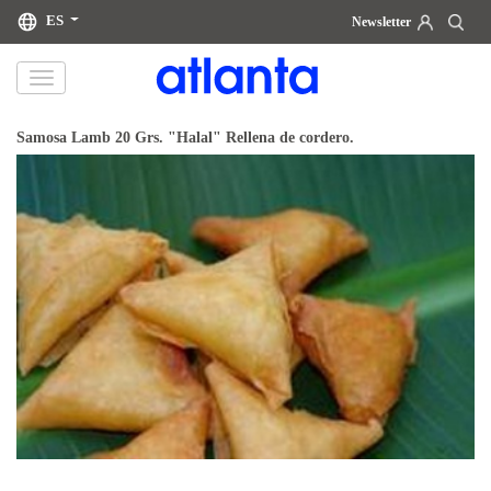
ES
Newsletter
Le informamos de que sus datos personales serán tratados por atlanta Restauración Temática S.L., con la finalidad de
enviarle nuestra newsletter. Podrá ejercitar en cualquier momento sus derechos de acceso, rectificación, supresión,
portabilidad y limitación del tratamiento en la dirección
dpd@grupoatlanta.es
. Puede consultar información adicional y
detallada sobre el tratamiento de sus datos en nuestra
POLÍTICA DE PRIVACIDAD
.
Samosa Lamb 20 Grs. "Halal" Rellena de cordero.