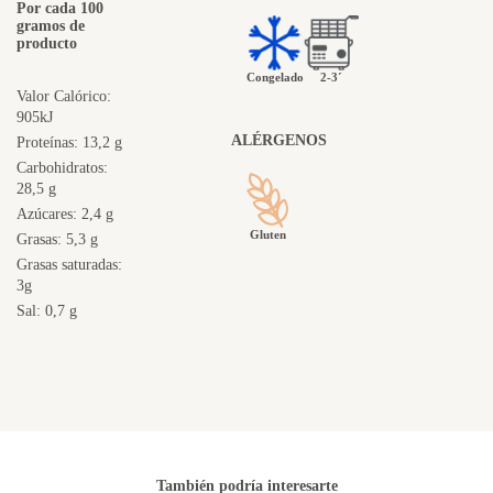
Por cada 100
gramos de
producto
Congelado
2-3´
Valor Calórico:
905kJ
ALÉRGENOS
Proteínas: 13,2 g
Carbohidratos:
28,5 g
Azúcares: 2,4 g
Gluten
Grasas: 5,3 g
Grasas saturadas:
3g
Sal: 0,7 g
También podría interesarte