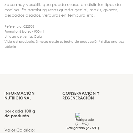
Salsa muy versátil, que puede usarse en distintos tipos de
cocina. En hamburguesas queda genial, makis, gyozas,
pescados asados, verduras en tempura etc.
Referencia: 022508
Formato: 6 botes x 900 ml
Unidad de venta: Caja
Vida del producto: 3 meses desde su fecha dé producción/ 6 días una vez
abierto
INFORMACIÓN
CONSERVACIÓN Y
NUTRICIONAL
REGENERACIÓN
por cada 100 g
de producto
Refrigerado (2 - 5ºC)
Valor Calórico: