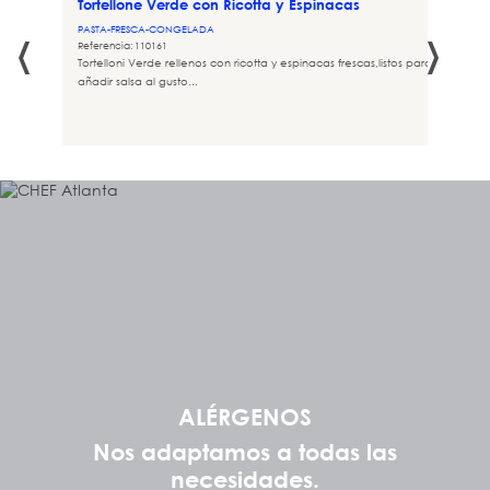
Tortellone Verde con Ricotta y Espinacas
‹
›
PASTA-FRESCA-CONGELADA
Referencia: 110161
Tortelloni Verde rellenos con ricotta y espinacas frescas,listos para cocinar y
añadir salsa al gusto...
ALÉRGENOS
Nos adaptamos a todas las
necesidades.