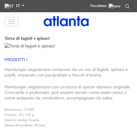
IT
Newsletter
La informiamo che i Suoi dati personali saranno trattati da atlanta Restauración Temática S.L. al fine di inviarLe la nostra
newsletter. Potrà esercitare in qualsiasi momento i Suoi diritti di accesso, rettifica, cancellazione, portabilità e limitazione
del trattamento scrivendo all'indirizzo
dpd@grupoatlanta.es
. Può consultare informazioni aggiuntive e dettagliate sul
trattamento dei suoi dati nella nostra
INFORMATIVA SULLA PRIVACY
.
Torta di fagioli e spinaci
PRODOTTI /
Hamburger vegetariano composto da un mix di fagioli, spinaci e
piselli, impanato con pangrattato e fiocchi d'avena.
Hamburger vegetariano con un tocco di spezie davvero originale.
Croccante e profumato, può essere servito come piatto unico o
come antipasto da condividere, accompagnato da salse.
Riferimento: 125289
Formato: 20 x 145 g
Unità di vendita: Scatola
Durata del prodotto: 18 mesi