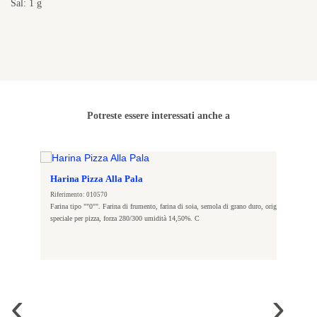
Sal: 1 g
Potreste essere interessati anche a
Harina Pizza Alla Pala
Riferimento: 010570
roduce
Farina tipo ""0"". Farina di frumento, farina di soia, semola di grano duro, origine italiana,
speciale per pizza, forza 280/300 umidità 14,50%. C
‹
›