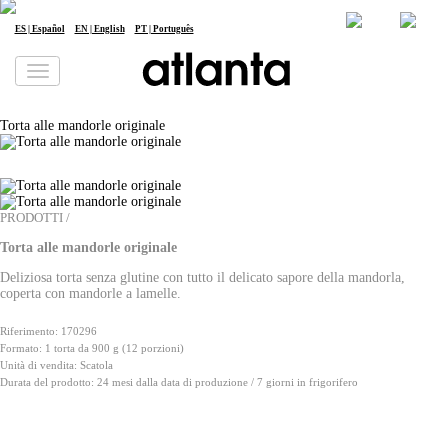
it
| Italiano
Newsletter
Lavoro
ES | Español
EN | English
PT | Português
La informiamo che i Suoi dati personali saranno trattati da atlanta Restauración Temática S.L. al fine di inviarLe la nostra
newsletter. Potrà esercitare in qualsiasi momento i Suoi diritti di accesso, rettifica, cancellazione, portabilità e limitazione del
trattamento scrivendo all'indirizzo
dpd@grupoatlanta.es
. Può consultare informazioni aggiuntive e dettagliate sul trattamento dei
suoi dati nella nostra
INFORMATIVA SULLA PRIVACY
.
Torta alle mandorle originale
PRODOTTI /
Torta alle mandorle originale
Deliziosa torta senza glutine con tutto il delicato sapore della mandorla,
coperta con mandorle a lamelle.
Riferimento: 170296
Formato: 1 torta da 900 g (12 porzioni)
Unità di vendita: Scatola
Durata del prodotto: 24 mesi dalla data di produzione / 7 giorni in frigorifero