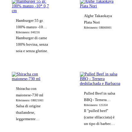
Alghe Takaokaya
Hamburger 55 gr.
Plata Nori
100% manzo -10*
Riferimento: OR060001
Riferimento: 040216
0,7 cm
Hamburger di carne
100% bovina, senza
soia e senza glutine.
Shiracha con
Pulled Beef in salsa
maionese-730 ml
BBQ - Ternera
Riferimento: OR021061
Riferimento: 125350
Salsa di origine
deshilachada e
Il "pulled beef"
thailandese,
Barbacoa
(carne sfilacciata) è
leggermente
un tipo di barbecue
piccante, speziata e
o arrosto. Si tratta di