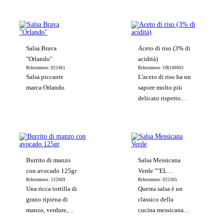
cremosa
un metodo di
cottura in cui la
carne viene cotta a
fuoco lento per
Salsa Brava
Aceto di riso (3% di
molto tempo, in
"Orlando"
acidità)
modo da
Riferimento: 022461
Riferimento: OR140003
conservarne la
Salsa piccante
L'aceto di riso ha un
succosità e ottenere
marca Orlando.
sapore molto più
una carne molto
delicato rispetto
tenera e saporita.
all'aceto che usiamo
solitamente in
Occidente; si
ottiene dalla
fermentazione del
Burrito di manzo
Salsa Messicana
riso e, a differenza
con avocado 125gr
Verde ""EL
degli aceti
Riferimento: 122069
Riferimento: 022305
CHAMAQUITO
occidentali, non
Una ricca tortilla di
Questa salsa è un
copre il sapore dei
grano ripiena di
classico della
cibi.
manzo, verdure,
cucina messicana. È