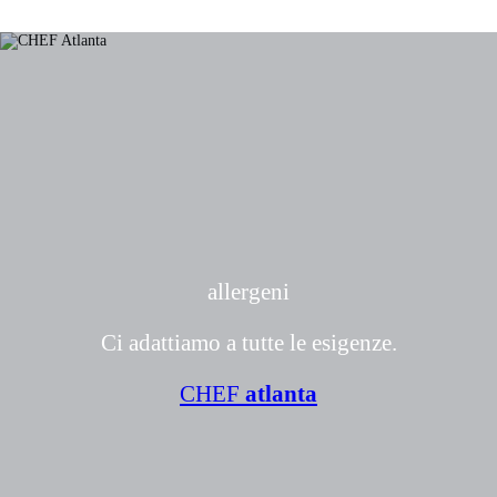
peperoncini, spezie
composta da
e avocado.
tomatillos verdi
macinati con
cipolla, aglio,
coriandolo,
peperoncino verde,
sale e pepe e spezie.
allergeni
Ci adattiamo a tutte le esigenze.
CHEF
atlanta