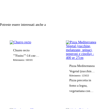
Potreste essere interessati anche a
Churro recto
""Finito""-14 cm-
Riferimento: 160181
14 g
Pizza Mediterranea
Vegetal (zucchine,
Riferimento: 125653
melanzane, spinaci,
Pizza precotta in
peperoni e cipolla) -
forno a legna,
400 gr 27cm
vegetariana con
spinaci, peperoni,
zucchine e cipolla.