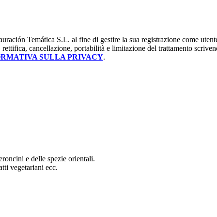
uración Temática S.L. al fine di gestire la sua registrazione come utente, 
, rettifica, cancellazione, portabilità e limitazione del trattamento scrive
ORMATIVA SULLA PRIVACY
.
roncini e delle spezie orientali.
atti vegetariani ecc.