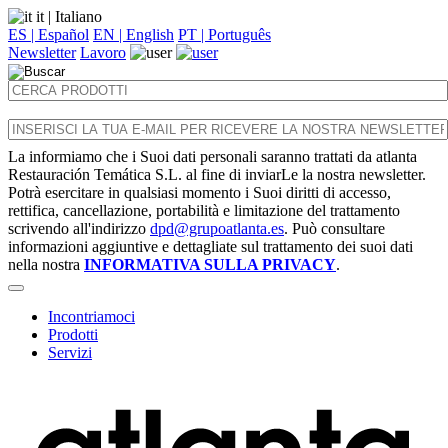
it
| Italiano
ES | Español
EN | English
PT | Português
Newsletter
Lavoro
La informiamo che i Suoi dati personali saranno trattati da atlanta
Restauración Temática S.L. al fine di inviarLe la nostra newsletter.
Potrà esercitare in qualsiasi momento i Suoi diritti di accesso,
rettifica, cancellazione, portabilità e limitazione del trattamento
scrivendo all'indirizzo
dpd@grupoatlanta.es
. Può consultare
informazioni aggiuntive e dettagliate sul trattamento dei suoi dati
nella nostra
INFORMATIVA SULLA PRIVACY
.
Incontriamoci
Prodotti
Servizi