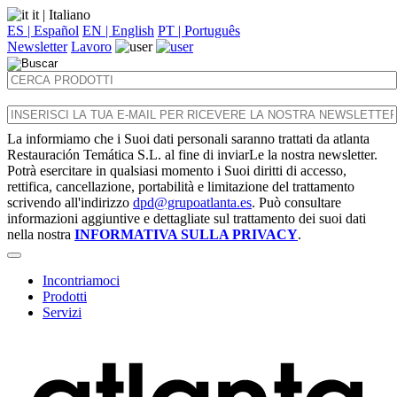
it
| Italiano
ES | Español
EN | English
PT | Português
Newsletter
Lavoro
La informiamo che i Suoi dati personali saranno trattati da atlanta
Restauración Temática S.L. al fine di inviarLe la nostra newsletter.
Potrà esercitare in qualsiasi momento i Suoi diritti di accesso,
rettifica, cancellazione, portabilità e limitazione del trattamento
scrivendo all'indirizzo
dpd@grupoatlanta.es
. Può consultare
informazioni aggiuntive e dettagliate sul trattamento dei suoi dati
nella nostra
INFORMATIVA SULLA PRIVACY
.
Incontriamoci
Prodotti
Servizi