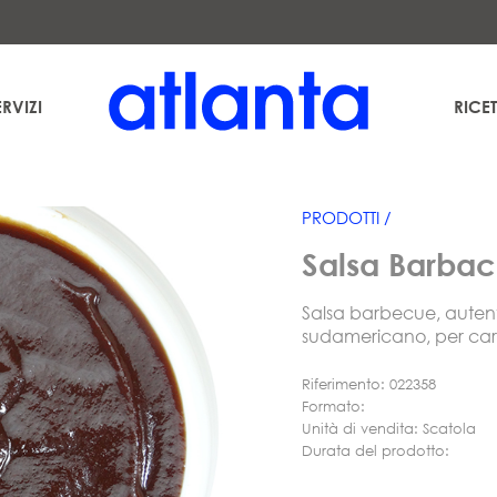
uración Temática S.L. al fine di inviarLe la nostra newsletter. Potrà esercitare in qualsiasi momen
es
. Può consultare informazioni aggiuntive e dettagliate sul trattamento dei suoi dati nella nos
ERVIZI
RICET
PRODOTTI /
Salsa Barba
Salsa barbecue, autenti
sudamericano, per carn
Riferimento: 022358
Formato:
Unità di vendita: Scatola
Durata del prodotto: