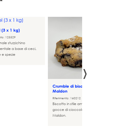
l (3 x 1 kg)
nto: 125529
onale stuzzichino
entale a base di ceci,
 e spezie
›
Kebab 
Riferime
Crumble di biscotti Sal
Maldon
Riferimento: 160212
Biscotto in stile americano con
gocce di cioccolato e sale
Maldon.