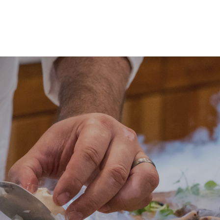
colore rossastro delle
preparazioni messicane e degli
stufati.