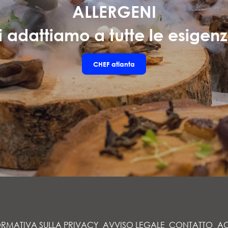
ALLERGENI
i adattiamo a tutte le esigenz
CHEF
atlanta
ORMATIVA SULLA PRIVACY
AVVISO LEGALE
CONTATTO
AC