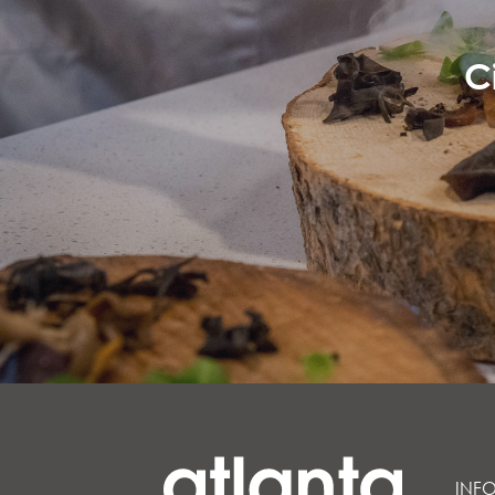
C
INF