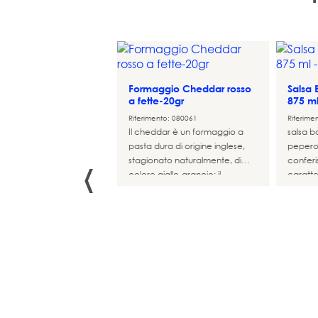
Formaggio Cheddar rosso
Salsa
a fette-20gr
875 ml
Riferimento: 080061
Riferime
Il cheddar è un formaggio a
salsa b
pasta dura di origine inglese,
peperon
‹
stagionato naturalmente, di
confer
colore giallo-arancio; il
caratte
cheddar è sempre prodotto
con latte vaccino.
c 6 confezioni
LS 6 confezioni
cl.
nto: 150205