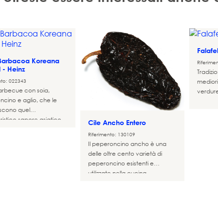
Falafe
 Barbacoa Koreana
Riferime
 - Heinz
Tradizi
nto: 022343
mediori
arbecue con soia,
verdure
cino e aglio, che le
iscono quel
ristico sapore asiatico
Cile Ancho Entero
Riferimento: 130109
Il peperoncino ancho è una
delle oltre cento varietà di
peperoncino esistenti e
utilizzate nella cucina
messicana. Conosciuto anche
come peperoncino poblano
allo stato fresco, il peperoncino
ancho è responsabile del