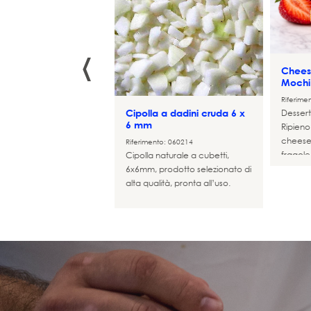
‹
Chees
Mochi 
di frutti di mare - 2
ni (480 g di brodo
Riferime
i riso)
Dessert 
Cipolla a dadini cruda 6 x
nto: 125662
6 mm
Ripieno
di mare secondo la
cheese
Riferimento: 060214
 tradizionale con
fragole
Cipolla naturale a cubetti,
i, cozze, gamberi e
croccan
6x6mm, prodotto selezionato di
di calamaro
alta qualità, pronta all’uso.