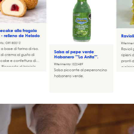
ecake alla fragola
- relleno de Helado
Ravioli
nto: OR180012
Riferime
a base di farina di riso.
Ravioli
Salsa al pepe verde
 di crema al gusto di
ripieni 
Habanero ""La Anita"".
cake e confettura di
pronti 
Riferimento: 022489
. Ricoperto di briciole
a piace
Salsa piccante al peperoncino
ti e surgelato.
habanero verde.