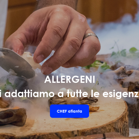
ALLERGENI
i adattiamo a tutte le esigenz
CHEF
atlanta