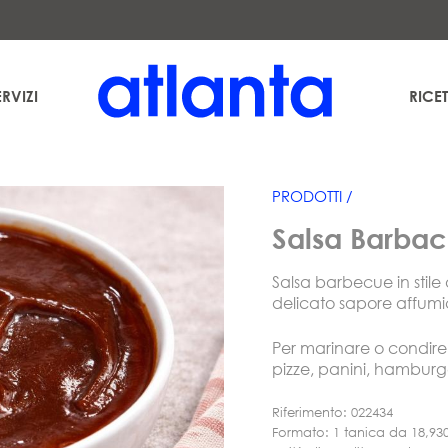
uración Temática S.L. al fine di inviarLe la nostra newsletter. Potrà esercitare in qualsiasi momen
es
. Può consultare informazioni aggiuntive e dettagliate sul trattamento dei suoi dati nella nos
ERVIZI
RICET
PRODOTTI /
Salsa Barbaco
Salsa barbecue in stile
delicato sapore affumi
Per marinare o condire t
pizze, panini, hamburg
Riferimento: 022434
Formato: 1 tanica da 18,930 l