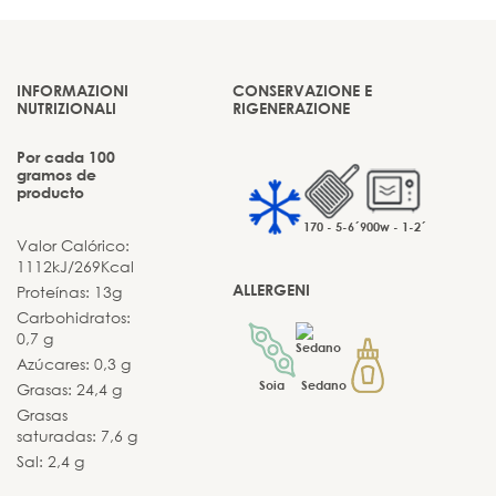
INFORMAZIONI
CONSERVAZIONE E
NUTRIZIONALI
RIGENERAZIONE
Por cada 100
gramos de
producto
170 - 5-6´
900w - 1-2´
Valor Calórico:
1112kJ/269Kcal
ALLERGENI
Proteínas: 13g
Carbohidratos:
0,7 g
Azúcares: 0,3 g
Soia
Sedano
Grasas: 24,4 g
Grasas
saturadas: 7,6 g
Sal: 2,4 g