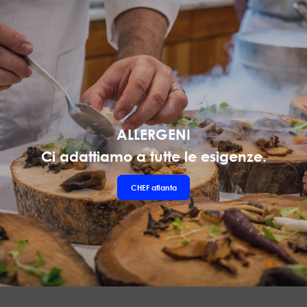
ALLERGENI
Ci adattiamo a tutte le esigenze.
CHEF
atlanta