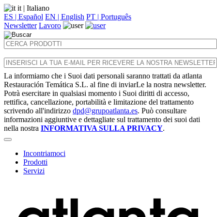
it
| Italiano
ES | Español
EN | English
PT | Português
Newsletter
Lavoro
La informiamo che i Suoi dati personali saranno trattati da atlanta
Restauración Temática S.L. al fine di inviarLe la nostra newsletter.
Potrà esercitare in qualsiasi momento i Suoi diritti di accesso,
rettifica, cancellazione, portabilità e limitazione del trattamento
scrivendo all'indirizzo
dpd@grupoatlanta.es
. Può consultare
informazioni aggiuntive e dettagliate sul trattamento dei suoi dati
nella nostra
INFORMATIVA SULLA PRIVACY
.
Incontriamoci
Prodotti
Servizi