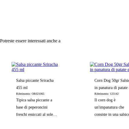
Potreste essere interessati anche a
Salsa piccante Sriracha
Corn Dog 50gr Salsi
455 ml
in panatura di patate 
Riferimento: OR021065
Riferimento: 125142
mais
Tipica salsa piccante a
Il corn dog è
base di peperoncini
un'impanatura che
freschi essiccati al sole,
consiste in una salsic
dalla consistenza densa e
ricoperta di pasta di
dal giusto grado di
e poi fritta in olio m