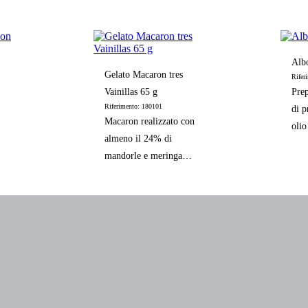
osta
Alb
Gelato Macaron tres
Rifer
Vainillas 65 g
Prep
Riferimento: 180101
di p
Macaron realizzato con
olio
almeno il 24% di
polp
mandorle e meringa
svizzera, ripieno di
gelato aromatizzato con
tre vaniglie: Messico,
Tahiti e Madagascar.