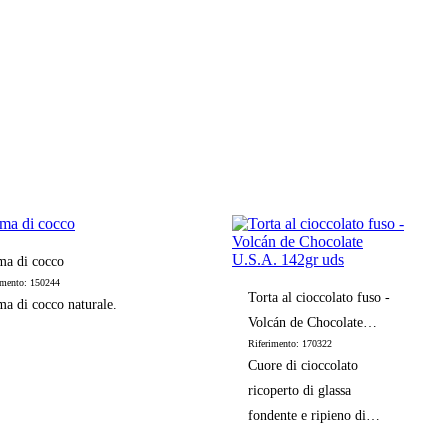
ma di cocco
imento: 150244
Torta al cioccolato fuso -
a di cocco naturale.
Volcán de Chocolate
Riferimento: 170322
U.S.A. 142gr uds
Cuore di cioccolato
ricoperto di glassa
fondente e ripieno di
tartufo. Si consiglia di