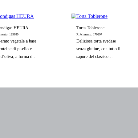
servirlo caldo.
ondigas HEURA
Torta Toblerone
imento: 125680
Riferimento: 170297
arato vegetale a base
Deliziosa torta svedese
roteine di pisello e
senza glutine, con tutto il
 d’oliva, a forma di
sapore del classico
ette tradizionali.
TOBLERONE.