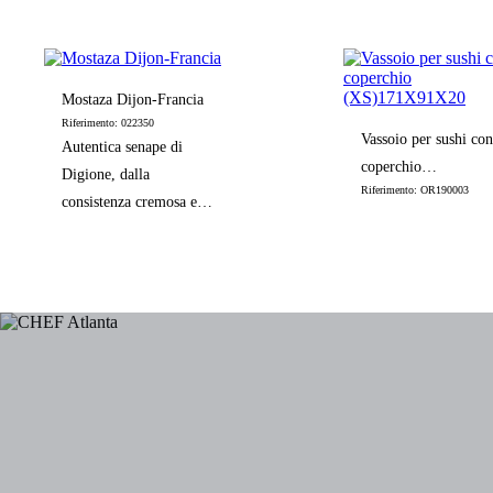
piccantezza
caldo. L'hot dog è
croccante e ha una cr
giallo oro.
Mostaza Dijon-Francia
Riferimento: 022350
Vassoio per sushi con
Autentica senape di
coperchio
Digione, dalla
Riferimento: OR190003
(XS)171X91X20
consistenza cremosa e
omogenea, dal sapore
delicato, leggermente
piccante e acidulo.