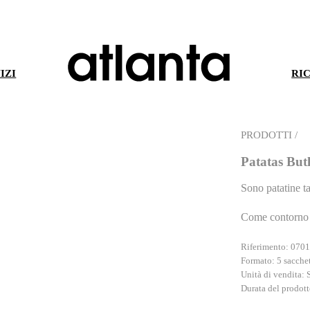
inviarLe la nostra newsletter. Potrà esercitare in qualsiasi momento i Suoi diritti di accesso, rettifica, 
ATIVA SULLA PRIVACY
.
IZI
RI
PRODOTTI /
Patatas But
Sono patatine t
Come contorno 
Riferimento: 070
Formato: 5 sacchet
Unità di vendita: 
Durata del prodott