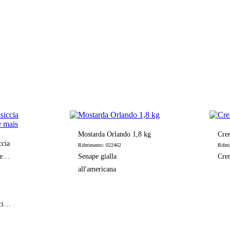
Mostarda Orlando 1,8 kg
Cre
ccia
Riferimento: 022462
Rifer
e
Senape gialla
Crem
all'americana
cia
 mais
olto