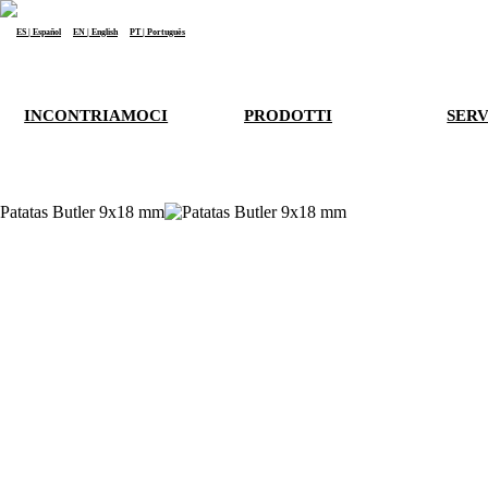
it
| Italiano
ES | Español
EN | English
PT | Português
La informiamo che i Suoi dati personali saranno trattati da atlanta Restauración Temática S.L. al fine di 
Può consultare informazioni aggiuntive e dettagliate sul trattamento dei suoi dati nella nostra
INFORM
INCONTRIAMOCI
PRODOTTI
SERV
Patatas Butler 9x18 mm