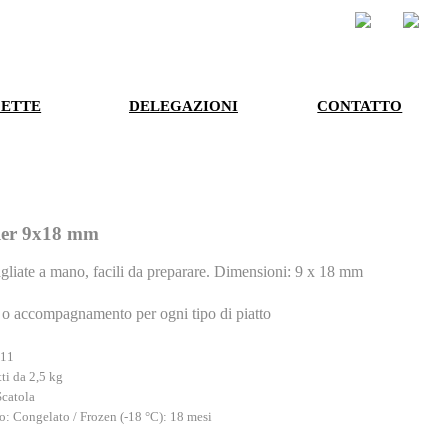
Newsletter
Lavoro
cancellazione, portabilità e limitazione del trattamento scrivendo all'indirizzo
dpd@grupoatlanta.es
.
CETTE
DELEGAZIONI
CONTATTO
ler 9x18 mm
agliate a mano, facili da preparare. Dimensioni: 9 x 18 mm
o accompagnamento per ogni tipo di piatto
111
ti da 2,5 kg
Scatola
o: Congelato / Frozen (-18 °C): 18 mesi